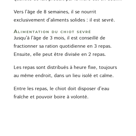
Vers l’âge de 8 semaines, il se nourrit
exclusivement d’aliments solides : il est sevré.
Alimentation du chiot sevré
Jusqu’à l’âge de 3 mois, il est conseillé de
fractionner sa ration quotidienne en 3 repas.
Ensuite, elle peut être divisée en 2 repas.
Les repas sont distribués à heure fixe, toujours
au même endroit, dans un lieu isolé et calme.
Entre les repas, le chiot doit disposer d’eau
fraîche et pouvoir boire à volonté.
Les besoins du chiot sont différents de ceux de
l’adulte (voir la fiche « Alimentation du chien »).
Si il lui faut également des glucides, des lipides,
des protides, des vitamines et des minéraux, il