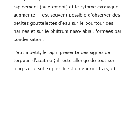
rapidement (halètement) et le rythme cardiaque
augmente. Il est souvent possible d’observer des
petites gouttelettes d’eau sur le pourtour des
narines et sur le philtrum naso-labial, formées par
condensation.
Petit à petit, le lapin présente des signes de
torpeur, d’apathie ; il reste allongé de tout son
long sur le sol, si possible à un endroit frais, et
ses oreilles sont très chaudes. Les muqueuses
deviennent cyanosées (bleutées), et l’animal ne
répond quasiment plus aux stimuli extérieurs.
La situation devient alors critique, et le lapin doit
être amené de toute urgence chez le vétérinaire.
La prise en charge
En attendant de se rendre à la clinique, il est