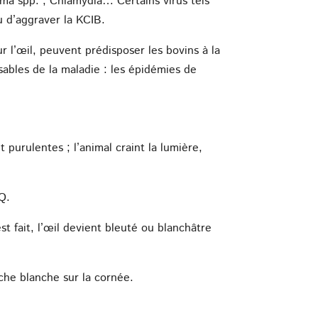
sma spp. , Chlamydia… Certains virus tels
u d’aggraver la KCIB.
r l’œil, peuvent prédisposer les bovins à la
ables de la maladie : les épidémies de
purulentes ; l’animal craint la lumière,
Q.
t fait, l’œil devient bleuté ou blanchâtre
ache blanche sur la cornée.