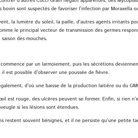
encontrer d’autres Cocci Gram négatif apparentés, des Mycopla
s bovin sont suspectés de favoriser l’infection par Moraxella o
 la lumière du soleil, la paille, d’autres agents irritants pou
omme le principal vecteur de transmission des germes respons
e saison des mouches.
 commence par un larmoiement, puis les sécrétions deviennent 
, il est possible d’observer une poussée de fièvre.
 également, d’où une baisse de la production laitière ou du GM
l est rouge, des ulcères peuvent se former. Enfin, si rien n’es
 aveugle si les lésions sont étendues.
ons restent souvent bénignes, et il ne persiste qu’une petite t