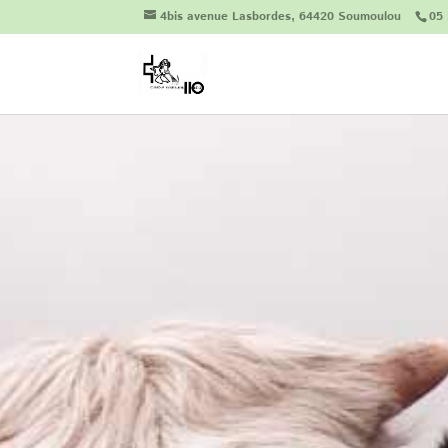
4bis avenue Lasbordes, 64420 Soumoulou
05 