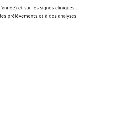
’année) et sur les signes cliniques :
à des prélèvements et à des analyses
nimaux du troupeau, d’autre part pour
œil. En général, Moraxella Bovis est sensible
llyre antibiotique. Sur des animaux
oler les animaux touchés dans des bâtiments
du traitement local plusieurs fois par jour.
u solutions « pour-on » répulsives à
tité de poussière dans le foin et les