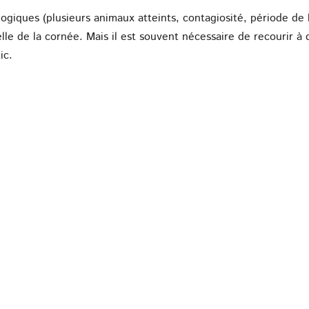
logiques (plusieurs animaux atteints, contagiosité, période de l
ielle de la cornée. Mais il est souvent nécessaire de recourir 
ic.
nt possible, d’une part pour limiter la contagion aux autres a
 et donc des effets indésirables et parfois irréversibles sur l’
ment s’administre sous forme de pommade ophtalmique ou de co
que et
ible, voire une injection sous-conjonctivale. L’idéal est d’is
, diminuer le risque de contagion, et faciliter l’administration 
?
ents clés de la prévention de la KCIB : boucles insecticides o
ut aussi lutter contre les facteurs favorisants : limiter la quan