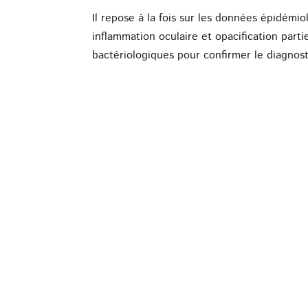
Il repose à la fois sur les données épidémio
inflammation oculaire et opacification part
bactériologiques pour confirmer le diagnost
Le traitement
Il doit être mis en place le plus précoceme
diminuer l’importance de l’atteinte oculaire,
à de nombreux antibiotiques, et le traite
fortement atteints, un traitement antibioti
antiinflammatoire par voie générale est poss
et de les mettre à l’ombre, pour les soulager
Quelle prévention 
La lutte contre les mouches est un des élém
appliquer sur le dos des animaux. Mais on pe