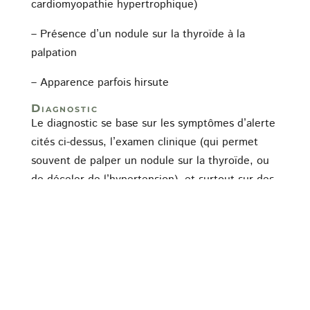
cardiomyopathie hypertrophique)
– Présence d’un nodule sur la thyroïde à la
palpation
– Apparence parfois hirsute
Diagnostic
Le diagnostic se base sur les symptômes d’alerte
cités ci-dessus, l’examen clinique (qui permet
souvent de palper un nodule sur la thyroïde, ou
de déceler de l’hypertension), et surtout sur des
examens sanguins : dosage de l’hormone
thyroïdienne T4, augmenté par rapport aux
normes.
On peut parfois avoir recours à une scintigraphie
qui met en évidence des nodules thyroïdiens, ou
du tissu sécréteur extra-thyroïdien.