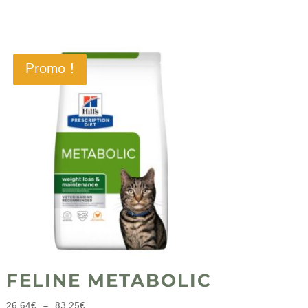
Promo !
FELINE METABOLIC
Plage
26,64
€
–
83,25
€