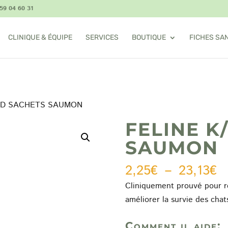
59 04 60 31
CLINIQUE & ÉQUIPE
SERVICES
BOUTIQUE
FICHES SA
K/D SACHETS SAUMON
FELINE K
SAUMON
P
2,25
€
–
23,13
€
d
Cliniquement prouvé pour ré
pr
améliorer la survie des chat
2
à
Comment il aide: