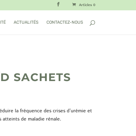
Articles 0
NTÉ
ACTUALITÉS
CONTACTEZ-NOUS
/D SACHETS
lage
e
duire la fréquence des crises d’urémie et
ix :
s atteints de maladie rénale.
,25€