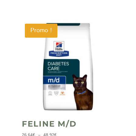
Promo !
FELINE M/D
Plage
26,64
€
–
48,92
€