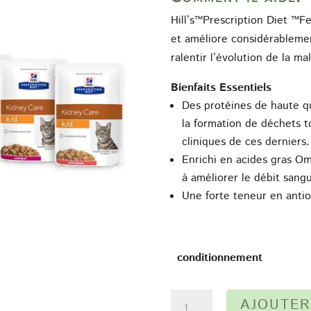
2
Hill’s™Prescription Diet
™Fel
et améliore considérablemen
ralentir l’évolution de la m
Bienfaits Essentiels
Des protéines de haute qu
la formation de déchets t
cliniques de ces derniers.
Enrichi en acides gras Om
à améliorer le débit sangu
Une forte teneur en antio
conditionnement
quantité
AJOUTER