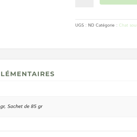
de
FELINE
K/D
UGS :
ND
Catégorie :
Chat sou
SACHETS
SAUMON
lémentaires
 gr, Sachet de 85 gr